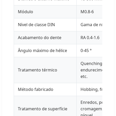
Módulo
M0.8-6
Nível de classe DIN
Gama de nível de 
Acabamento do dente
RA 0.4-1.6
Ângulo máximo de hélice
0-45 °
Quenching de alta
Tratamento térmico
endurecimento e 
etc.
Método fabricado
Hobbing, fresar, p
Enredos, poliment
Tratamento de superfície
cromagem, galvan
níquel