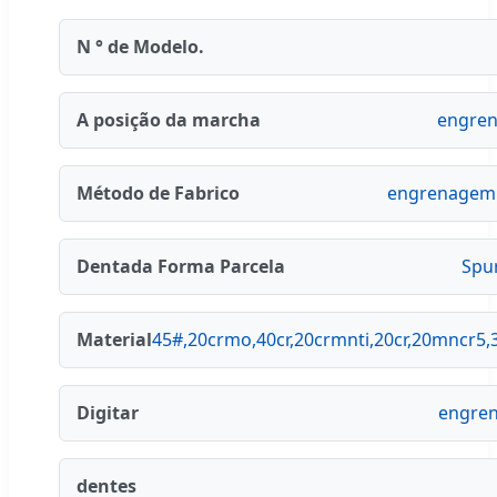
N ° de Modelo.
A posição da marcha
engren
Método de Fabrico
engrenagem 
Dentada Forma Parcela
Spu
Material
45#,20crmo,40cr,20crmnti,20cr,20mncr5
Digitar
engren
dentes