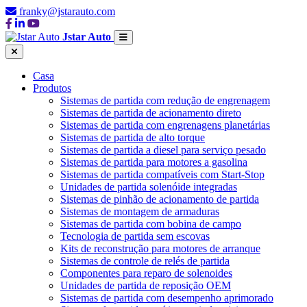
franky@jstarauto.com
Jstar Auto
Casa
Produtos
Sistemas de partida com redução de engrenagem
Sistemas de partida de acionamento direto
Sistemas de partida com engrenagens planetárias
Sistemas de partida de alto torque
Sistemas de partida a diesel para serviço pesado
Sistemas de partida para motores a gasolina
Sistemas de partida compatíveis com Start-Stop
Unidades de partida solenóide integradas
Sistemas de pinhão de acionamento de partida
Sistemas de montagem de armaduras
Sistemas de partida com bobina de campo
Tecnologia de partida sem escovas
Kits de reconstrução para motores de arranque
Sistemas de controle de relés de partida
Componentes para reparo de solenoides
Unidades de partida de reposição OEM
Sistemas de partida com desempenho aprimorado