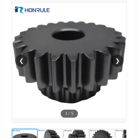
❮
❯
1
/
5