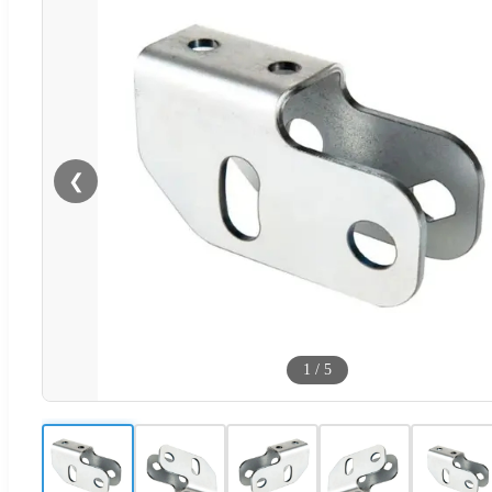
❮
1
/
5