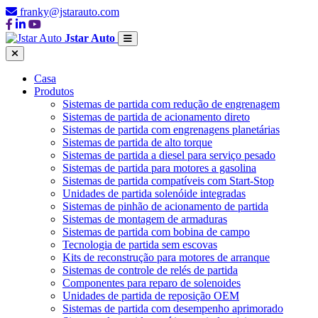
franky@jstarauto.com
Jstar Auto
Casa
Produtos
Sistemas de partida com redução de engrenagem
Sistemas de partida de acionamento direto
Sistemas de partida com engrenagens planetárias
Sistemas de partida de alto torque
Sistemas de partida a diesel para serviço pesado
Sistemas de partida para motores a gasolina
Sistemas de partida compatíveis com Start-Stop
Unidades de partida solenóide integradas
Sistemas de pinhão de acionamento de partida
Sistemas de montagem de armaduras
Sistemas de partida com bobina de campo
Tecnologia de partida sem escovas
Kits de reconstrução para motores de arranque
Sistemas de controle de relés de partida
Componentes para reparo de solenoides
Unidades de partida de reposição OEM
Sistemas de partida com desempenho aprimorado