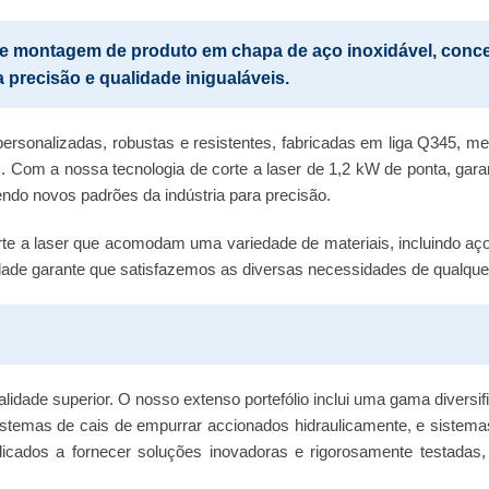
e montagem de produto em chapa de aço inoxidável, conce
recisão e qualidade inigualáveis.
ersonalizadas, robustas e resistentes, fabricadas em liga Q345, me
 Com a nossa tecnologia de corte a laser de 1,2 kW de ponta, ga
endo novos padrões da indústria para precisão.
rte a laser que acomodam uma variedade de materiais, incluindo a
ade garante que satisfazemos as diversas necessidades de qualquer 
dade superior. O nosso extenso portefólio inclui uma gama diversif
, sistemas de cais de empurrar accionados hidraulicamente, e sist
icados a fornecer soluções inovadoras e rigorosamente testadas, 