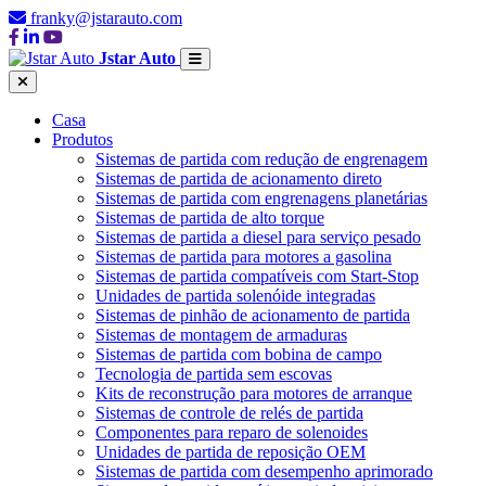
franky@jstarauto.com
Jstar Auto
Casa
Produtos
Sistemas de partida com redução de engrenagem
Sistemas de partida de acionamento direto
Sistemas de partida com engrenagens planetárias
Sistemas de partida de alto torque
Sistemas de partida a diesel para serviço pesado
Sistemas de partida para motores a gasolina
Sistemas de partida compatíveis com Start-Stop
Unidades de partida solenóide integradas
Sistemas de pinhão de acionamento de partida
Sistemas de montagem de armaduras
Sistemas de partida com bobina de campo
Tecnologia de partida sem escovas
Kits de reconstrução para motores de arranque
Sistemas de controle de relés de partida
Componentes para reparo de solenoides
Unidades de partida de reposição OEM
Sistemas de partida com desempenho aprimorado