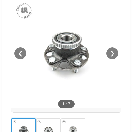
❮
❯
1
/
3