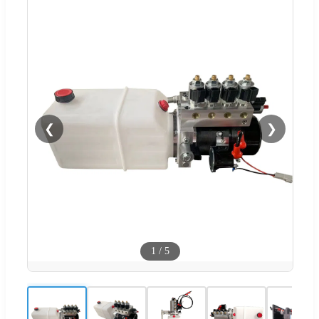
❮
❯
1
/
5