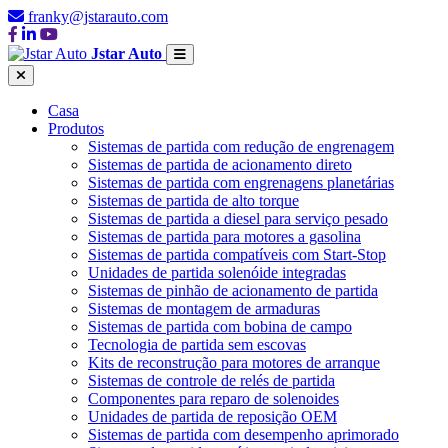
franky@jstarauto.com
Jstar Auto
Casa
Produtos
Sistemas de partida com redução de engrenagem
Sistemas de partida de acionamento direto
Sistemas de partida com engrenagens planetárias
Sistemas de partida de alto torque
Sistemas de partida a diesel para serviço pesado
Sistemas de partida para motores a gasolina
Sistemas de partida compatíveis com Start-Stop
Unidades de partida solenóide integradas
Sistemas de pinhão de acionamento de partida
Sistemas de montagem de armaduras
Sistemas de partida com bobina de campo
Tecnologia de partida sem escovas
Kits de reconstrução para motores de arranque
Sistemas de controle de relés de partida
Componentes para reparo de solenoides
Unidades de partida de reposição OEM
Sistemas de partida com desempenho aprimorado