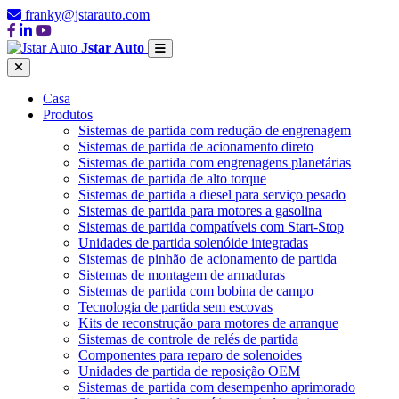
franky@jstarauto.com
Jstar Auto
Casa
Produtos
Sistemas de partida com redução de engrenagem
Sistemas de partida de acionamento direto
Sistemas de partida com engrenagens planetárias
Sistemas de partida de alto torque
Sistemas de partida a diesel para serviço pesado
Sistemas de partida para motores a gasolina
Sistemas de partida compatíveis com Start-Stop
Unidades de partida solenóide integradas
Sistemas de pinhão de acionamento de partida
Sistemas de montagem de armaduras
Sistemas de partida com bobina de campo
Tecnologia de partida sem escovas
Kits de reconstrução para motores de arranque
Sistemas de controle de relés de partida
Componentes para reparo de solenoides
Unidades de partida de reposição OEM
Sistemas de partida com desempenho aprimorado