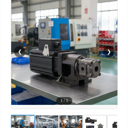
❮
❯
1
/
5