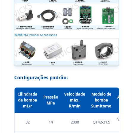
Configurações padrão:
Cilindrada
Velocidade
Modelo de
Pressão
Acionad
da bomba
máx.
bomba
MPa
servo 
mL/r
R/min
Sumitomo
VFD110V
32
14
2000
QT42-31.5
J 11 