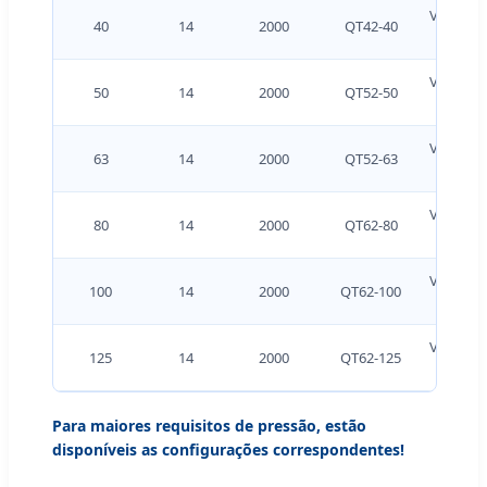
VFD150V
40
14
2000
QT42-40
J 15 
VFD185V
50
14
2000
QT52-50
J 18.
VFD220V
63
14
2000
QT52-63
J 22 
VFD300V
80
14
2000
QT62-80
J 30
VFD370V
100
14
2000
QT62-100
J 37 
VFD450V
125
14
2000
QT62-125
J 45 
Para maiores requisitos de pressão, estão
disponíveis as configurações correspondentes!