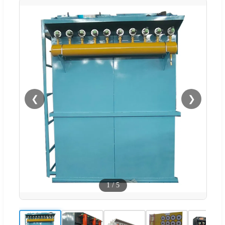
❮
❯
1
/
5