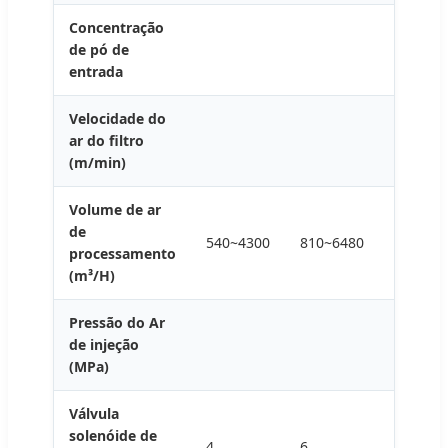
Concentração
de pó de
entrada
Velocidade do
ar do filtro
(m/min)
Volume de ar
de
540~4300
810~6480
1080~8
processamento
(m³/H)
Pressão do Ar
de injeção
(MPa)
Válvula
solenóide de
4
6
8