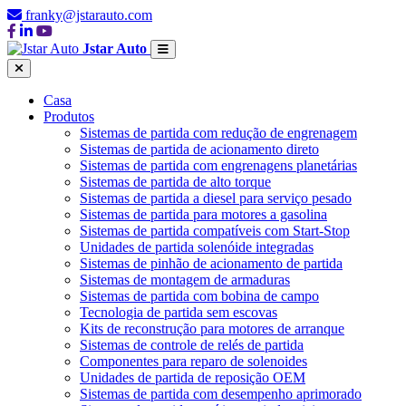
franky@jstarauto.com
Jstar Auto
Casa
Produtos
Sistemas de partida com redução de engrenagem
Sistemas de partida de acionamento direto
Sistemas de partida com engrenagens planetárias
Sistemas de partida de alto torque
Sistemas de partida a diesel para serviço pesado
Sistemas de partida para motores a gasolina
Sistemas de partida compatíveis com Start-Stop
Unidades de partida solenóide integradas
Sistemas de pinhão de acionamento de partida
Sistemas de montagem de armaduras
Sistemas de partida com bobina de campo
Tecnologia de partida sem escovas
Kits de reconstrução para motores de arranque
Sistemas de controle de relés de partida
Componentes para reparo de solenoides
Unidades de partida de reposição OEM
Sistemas de partida com desempenho aprimorado