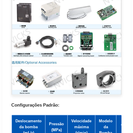
Configurações Padrão:
Deslocamento
Velocidade
Modelo
Pressão
Acion
da bomba
máxima
da
(MPa)
Se
(mL/r)
(r/min)
Bomba