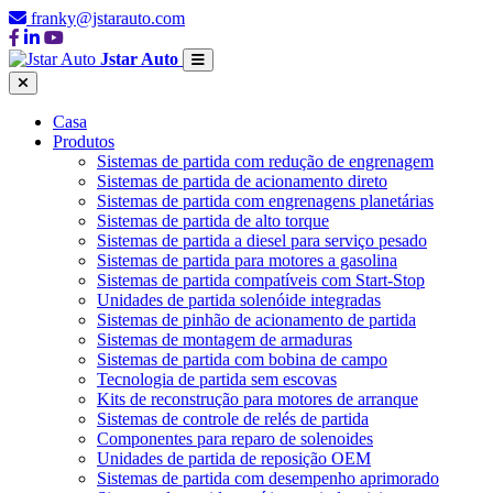
franky@jstarauto.com
Jstar Auto
Casa
Produtos
Sistemas de partida com redução de engrenagem
Sistemas de partida de acionamento direto
Sistemas de partida com engrenagens planetárias
Sistemas de partida de alto torque
Sistemas de partida a diesel para serviço pesado
Sistemas de partida para motores a gasolina
Sistemas de partida compatíveis com Start-Stop
Unidades de partida solenóide integradas
Sistemas de pinhão de acionamento de partida
Sistemas de montagem de armaduras
Sistemas de partida com bobina de campo
Tecnologia de partida sem escovas
Kits de reconstrução para motores de arranque
Sistemas de controle de relés de partida
Componentes para reparo de solenoides
Unidades de partida de reposição OEM
Sistemas de partida com desempenho aprimorado