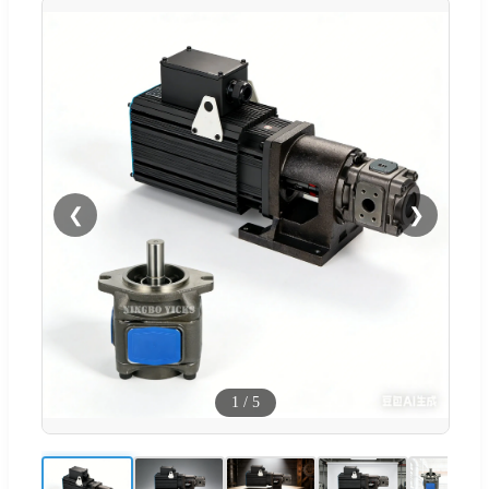
❮
❯
1
/
5