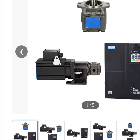
❮
1
/
5