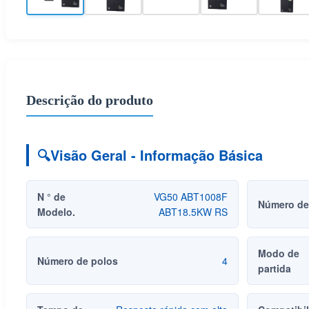
Descrição do produto
🔍
Visão Geral - Informação Básica
N ° de
VG50 ABT1008F
Número de
Modelo.
ABT18.5KW RS
Modo de
Número de polos
4
partida