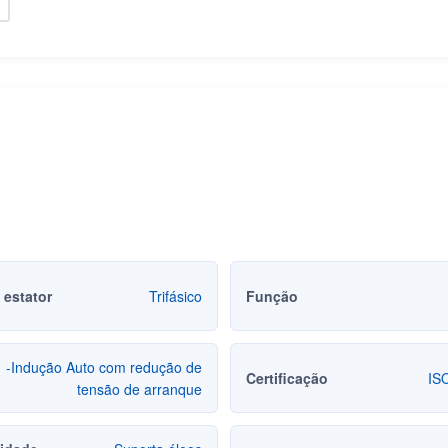
 estator
Trifásico
Função
-Indução Auto com redução de
Certificação
IS
tensão de arranque