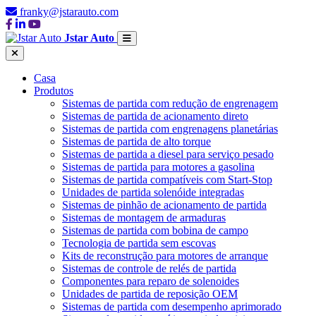
franky@jstarauto.com
Jstar Auto
Casa
Produtos
Sistemas de partida com redução de engrenagem
Sistemas de partida de acionamento direto
Sistemas de partida com engrenagens planetárias
Sistemas de partida de alto torque
Sistemas de partida a diesel para serviço pesado
Sistemas de partida para motores a gasolina
Sistemas de partida compatíveis com Start-Stop
Unidades de partida solenóide integradas
Sistemas de pinhão de acionamento de partida
Sistemas de montagem de armaduras
Sistemas de partida com bobina de campo
Tecnologia de partida sem escovas
Kits de reconstrução para motores de arranque
Sistemas de controle de relés de partida
Componentes para reparo de solenoides
Unidades de partida de reposição OEM
Sistemas de partida com desempenho aprimorado