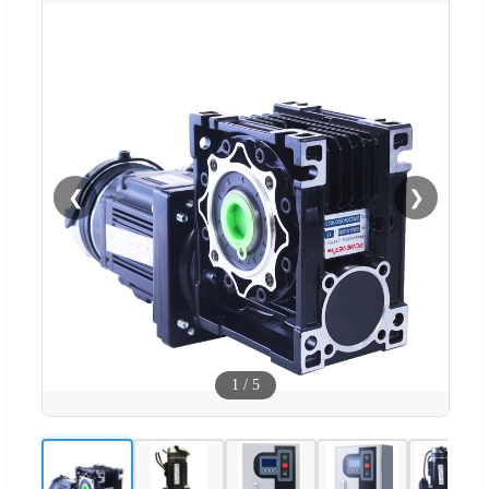
❮
❯
1
/
5