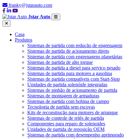
franky@jstarauto.com
Jstar Auto
Casa
Produtos
Sistemas de partida com redução de engrenagem
Sistemas de partida de acionamento direto
Sistemas de partida com engrenagens planetárias
Sistemas de partida de alto torque
Sistemas de partida a diesel para serviço pesado
Sistemas de partida para motores a gasolina
Sistemas de partida compatíveis com Start-Stop
Unidades de partida solenóide integradas
Sistemas de pinhão de acionamento de partida
Sistemas de montagem de armaduras
Sistemas de partida com bobina de campo
Tecnologia de partida sem escovas
Kits de reconstrução para motores de arranque
Sistemas de controle de relés de partida
Componentes para reparo de solenoides
Unidades de partida de reposição OEM
Sistemas de partida com desempenho aprimorado