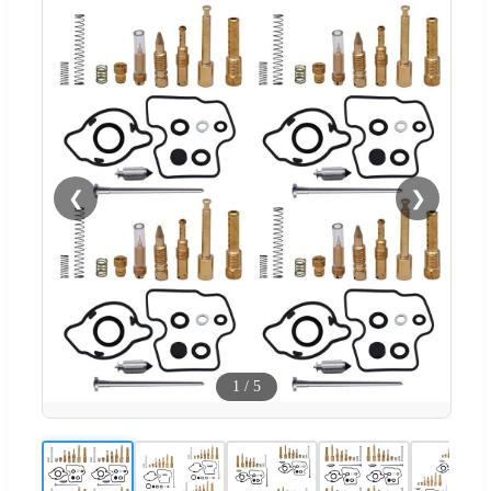
❮
❯
1
/
5