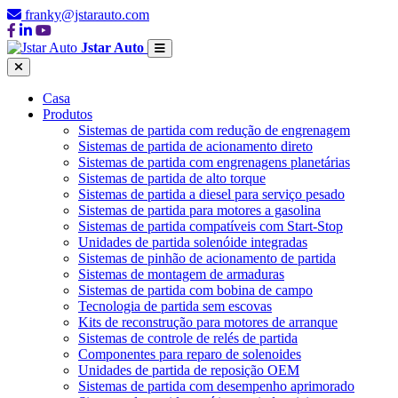
franky@jstarauto.com
Jstar Auto
Casa
Produtos
Sistemas de partida com redução de engrenagem
Sistemas de partida de acionamento direto
Sistemas de partida com engrenagens planetárias
Sistemas de partida de alto torque
Sistemas de partida a diesel para serviço pesado
Sistemas de partida para motores a gasolina
Sistemas de partida compatíveis com Start-Stop
Unidades de partida solenóide integradas
Sistemas de pinhão de acionamento de partida
Sistemas de montagem de armaduras
Sistemas de partida com bobina de campo
Tecnologia de partida sem escovas
Kits de reconstrução para motores de arranque
Sistemas de controle de relés de partida
Componentes para reparo de solenoides
Unidades de partida de reposição OEM
Sistemas de partida com desempenho aprimorado