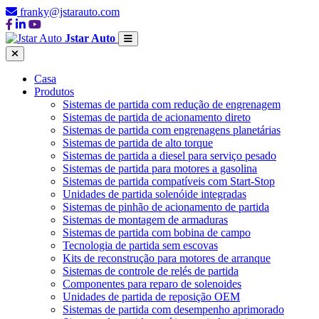
franky@jstarauto.com
Jstar Auto
Casa
Produtos
Sistemas de partida com redução de engrenagem
Sistemas de partida de acionamento direto
Sistemas de partida com engrenagens planetárias
Sistemas de partida de alto torque
Sistemas de partida a diesel para serviço pesado
Sistemas de partida para motores a gasolina
Sistemas de partida compatíveis com Start-Stop
Unidades de partida solenóide integradas
Sistemas de pinhão de acionamento de partida
Sistemas de montagem de armaduras
Sistemas de partida com bobina de campo
Tecnologia de partida sem escovas
Kits de reconstrução para motores de arranque
Sistemas de controle de relés de partida
Componentes para reparo de solenoides
Unidades de partida de reposição OEM
Sistemas de partida com desempenho aprimorado