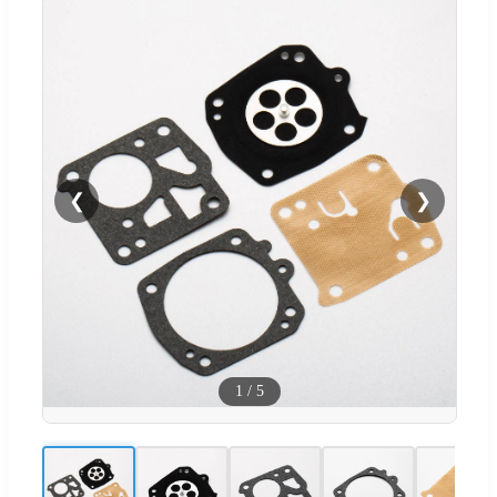
❮
❯
1
/
5