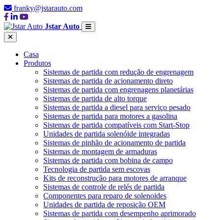
franky@jstarauto.com
Jstar Auto
Casa
Produtos
Sistemas de partida com redução de engrenagem
Sistemas de partida de acionamento direto
Sistemas de partida com engrenagens planetárias
Sistemas de partida de alto torque
Sistemas de partida a diesel para serviço pesado
Sistemas de partida para motores a gasolina
Sistemas de partida compatíveis com Start-Stop
Unidades de partida solenóide integradas
Sistemas de pinhão de acionamento de partida
Sistemas de montagem de armaduras
Sistemas de partida com bobina de campo
Tecnologia de partida sem escovas
Kits de reconstrução para motores de arranque
Sistemas de controle de relés de partida
Componentes para reparo de solenoides
Unidades de partida de reposição OEM
Sistemas de partida com desempenho aprimorado