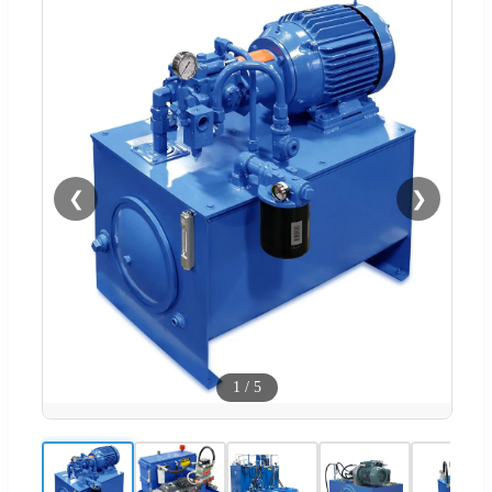
❮
❯
1
/
5