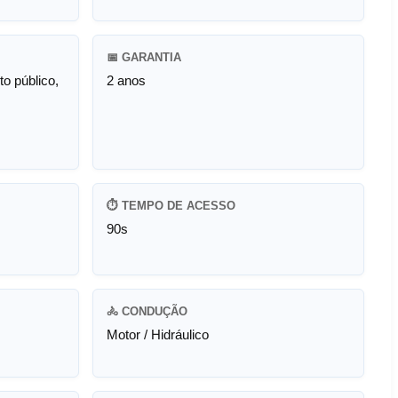
📅 GARANTIA
o público,
2 anos
⏱️ TEMPO DE ACESSO
90s
🚴 CONDUÇÃO
Motor / Hidráulico