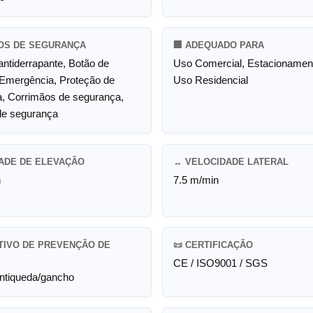
SOS DE SEGURANÇA
🏢 ADEQUADO PARA
antiderrapante, Botão de
Uso Comercial, Estacionament
Emergência, Proteção de
Uso Residencial
, Corrimãos de segurança,
de segurança
ADE DE ELEVAÇÃO
↔️ VELOCIDADE LATERAL
n
7.5 m/min
ITIVO DE PREVENÇÃO DE
📜 CERTIFICAÇÃO
CE / ISO9001 / SGS
antiqueda/gancho