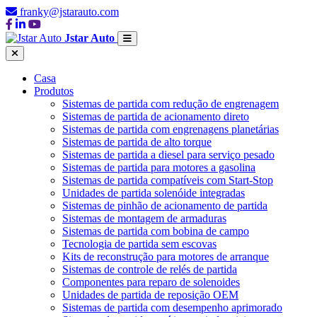
franky@jstarauto.com
Jstar Auto
Casa
Produtos
Sistemas de partida com redução de engrenagem
Sistemas de partida de acionamento direto
Sistemas de partida com engrenagens planetárias
Sistemas de partida de alto torque
Sistemas de partida a diesel para serviço pesado
Sistemas de partida para motores a gasolina
Sistemas de partida compatíveis com Start-Stop
Unidades de partida solenóide integradas
Sistemas de pinhão de acionamento de partida
Sistemas de montagem de armaduras
Sistemas de partida com bobina de campo
Tecnologia de partida sem escovas
Kits de reconstrução para motores de arranque
Sistemas de controle de relés de partida
Componentes para reparo de solenoides
Unidades de partida de reposição OEM
Sistemas de partida com desempenho aprimorado