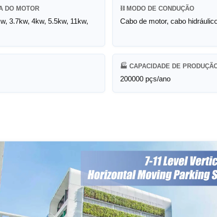
A DO MOTOR
⛓️ MODO DE CONDUÇÃO
kw, 3.7kw, 4kw, 5.5kw, 11kw,
Cabo de motor, cabo hidráulic
🏭 CAPACIDADE DE PRODUÇÃ
200000 pçs/ano