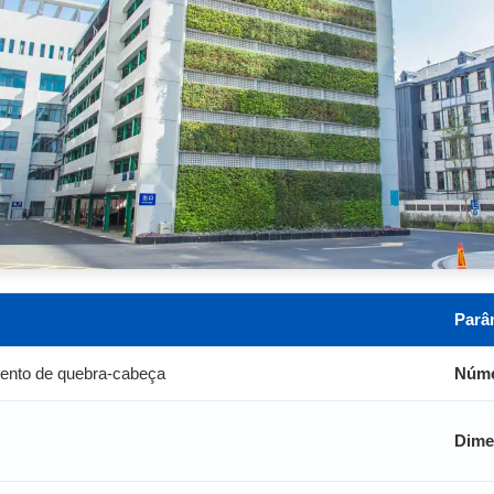
Parâ
ento de quebra-cabeça
Núme
Dime