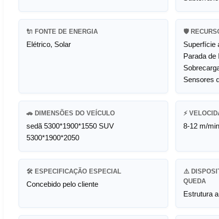
🔌 FONTE DE ENERGIA
🛡️ RECUR
Elétrico, Solar
Superfície 
Parada de 
Sobrecarga
Sensores 
🚗 DIMENSÕES DO VEÍCULO
⚡ VELOCID
sedã 5300*1900*1550 SUV
8-12 m/mi
5300*1900*2050
🛠️ ESPECIFICAÇÃO ESPECIAL
⚠️ DISPOS
QUEDA
Concebido pelo cliente
Estrutura 