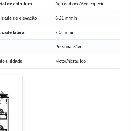
ial de estrutura
Aço carbono/Aço especial
cidade de elevação
6-21 m/min
idade lateral
7.5 m/min
Personalizável
 de unidade
Motor/hidráulico