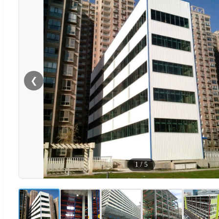
❮
1
/
5