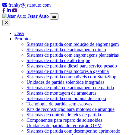
franky@jstarauto.com
Jstar Auto
Casa
Produtos
Sistemas de partida com redução de engrenagem
Sistemas de partida de acionamento direto
Sistemas de partida com engrenagens planetárias
Sistemas de partida de alto torque
Sistemas de partida a diesel para serviço pesado
Sistemas de partida para motores a gasolina
Sistemas de partida compatíveis com Start-Stop
Unidades de partida solenóide integradas
Sistemas de pinhão de acionamento de partida
Sistemas de montagem de armaduras
Sistemas de partida com bobina de campo
Tecnologia de partida sem escovas
Kits de reconstrução para motores de arranque
Sistemas de controle de relés de partida
Componentes para reparo de solenoides
Unidades de partida de reposição OEM
Sistemas de partida com desempenho aprimorado