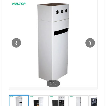
❮
❯
1
/
5