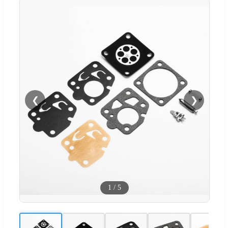
❮
❯
1
/
5