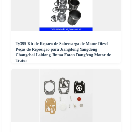
Ty395 Kit de Reparo de Sobrecarga de Motor Diesel
Peças de Reposição para Jiangdong Yangdong
Changchai Laidong Jinma Foton Dongfeng Motor de
Trator