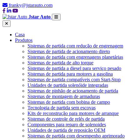
franky@jstarauto.com
Jstar Auto
Casa
Produtos
Sistemas de partida com redução de engrenagem
Sistemas de partida de acionamento direto
Sistemas de partida com engrenagens planetárias
Sistemas de partida de alto torque
Sistemas de partida a diesel para serviço pesado
Sistemas de partida para motores a gasolina
Sistemas de partida compatíveis com Start-Stop
Unidades de partida solenóide integradas
Sistemas de pinhão de acionamento de partida
Sistemas de montagem de armaduras
Sistemas de partida com bobina de campo
Tecnologia de partida sem escovas
Kits de reconstrução para motores de arranque
Sistemas de controle de relés de partida
Componentes para reparo de solenoides
Unidades de partida de reposição OEM
Sistemas de partida com desempenho aprimorado