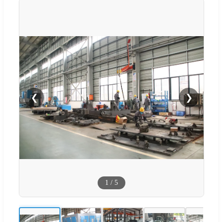
❮
❯
1
/
5