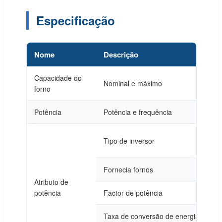
Especificação
Nome
Descrição
V
Capacidade do
Nominal e máximo
P
forno
Potência
Potência e frequência
P
f
Tipo de inversor
in
Fornecia fornos
P
Atributo de
potência
Factor de potência
≥
Taxa de conversão de energia
≥