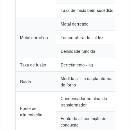
Taxa de início bem-sucedido
1
Metal derretido
P
Metal derretido
Temperatura de fluidez
P
Densidade fundida
6
Taxa de fusão
Derretimento - kg
n
Medido a 1 m da plataforma
Ruído
≤
do forno
Condensador nominal do
P
transformador
Fonte de
alimentação
Fonte de alimentação de
P
condução