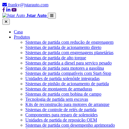
franky@jstarauto.com
Jstar Auto
Casa
Produtos
Sistemas de partida com redução de engrenagem
Sistemas de partida de acionamento direto
Sistemas de partida com engrenagens planetárias
Sistemas de partida de alto torque
Sistemas de partida a diesel para serviço pesado
Sistemas de partida para motores a gasolina
Sistemas de partida compatíveis com Start-Stop
Unidades de partida solenóide integradas
Sistemas de pinhão de acionamento de partida
Sistemas de montagem de armaduras
Sistemas de partida com bobina de campo
Tecnologia de partida sem escovas
Kits de reconstrução para motores de arranque
Sistemas de controle de relés de partida
Componentes para reparo de solenoides
Unidades de partida de reposição OEM
Sistemas de partida com desempenho aprimorado