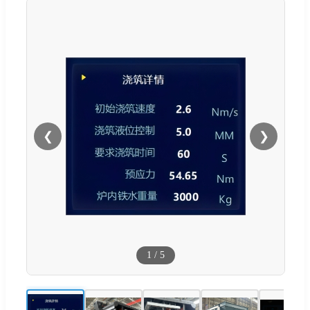
❮
❯
1
/
5