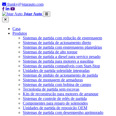
franky@jstarauto.com
Jstar Auto
Casa
Produtos
Sistemas de partida com redução de engrenagem
Sistemas de partida de acionamento direto
Sistemas de partida com engrenagens planetárias
Sistemas de partida de alto torque
Sistemas de partida a diesel para serviço pesado
Sistemas de partida para motores a gasolina
Sistemas de partida compatíveis com Start-Stop
Unidades de partida solenóide integradas
Sistemas de pinhão de acionamento de partida
Sistemas de montagem de armaduras
Sistemas de partida com bobina de campo
Tecnologia de partida sem escovas
Kits de reconstrução para motores de arranque
Sistemas de controle de relés de partida
Componentes para reparo de solenoides
Unidades de partida de reposição OEM
Sistemas de partida com desempenho aprimorado