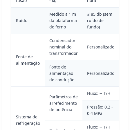
fusão
- kg
hora
Medido a 1 m
≤ 85 db (sem
Ruído
da plataforma
ruído de
do forno
fundo)
Condensador
nominal do
Personalizado
transformador
Fonte de
alimentação
Fonte de
alimentação
Personalizado
de condução
Fluxo: -- T/H
Parâmetros de
arrefecimento
Pressão: 0.2 -
de potência
0.4 MPa
Sistema de
refrigeração
Fluxo: -- T/H