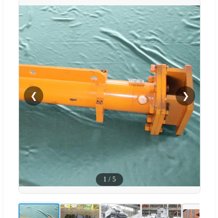
❮
❯
1
/
5