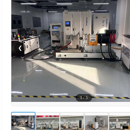
❮
1
/
5