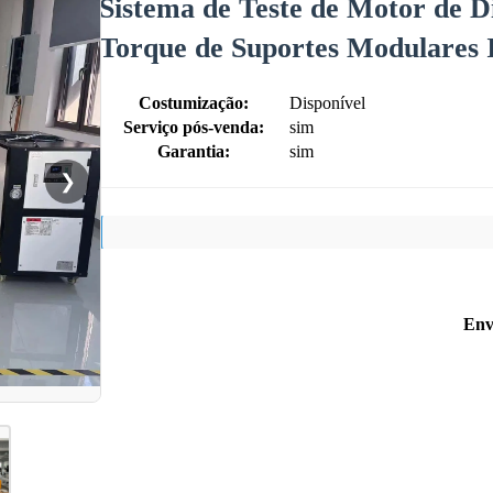
Sistema de Teste de Motor de D
Torque de Suportes Modulares I
Costumização:
Disponível
Serviço pós-venda:
sim
Garantia:
sim
❯
Env