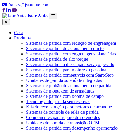
franky@jstarauto.com
Jstar Auto
Casa
Produtos
Sistemas de partida com redução de engrenagem
Sistemas de partida de acionamento direto
Sistemas de partida com engrenagens planetárias
Sistemas de partida de alto torque
Sistemas de partida a diesel para serviço pesado
Sistemas de partida para motores a gasolina
Sistemas de partida compatíveis com Start-Stop
Unidades de partida solenóide integradas
Sistemas de pinhão de acionamento de partida
Sistemas de montagem de armaduras
Sistemas de partida com bobina de campo
Tecnologia de partida sem escovas
Kits de reconstrução para motores de arranque
Sistemas de controle de relés de partida
Componentes para reparo de solenoides
Unidades de partida de reposição OEM
Sistemas de partida com desempenho aprimorado