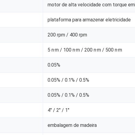
motor de alta velocidade com torque em
plataforma para armazenar eletricidade
200 rpm / 400 rpm
5 n·m / 100 n·m / 200 n·m / 500 n·m
0.05%
0.05% / 0.1% / 0.5%
0.05% / 0.1% / 0.5%
4'' / 2'' / 1''
embalagem de madeira