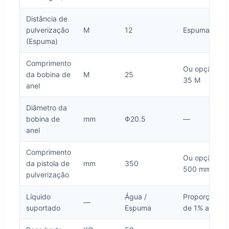
Distância de
pulverização
M
12
Espuma
(Espuma)
Comprimento
Ou opção de
da bobina de
M
25
35 M
anel
Diâmetro da
bobina de
mm
Φ20.5
—
anel
Comprimento
Ou opção de
da pistola de
mm
350
500 mm
pulverização
Líquido
Água /
Proporção
—
suportado
Espuma
de 1% a 3%