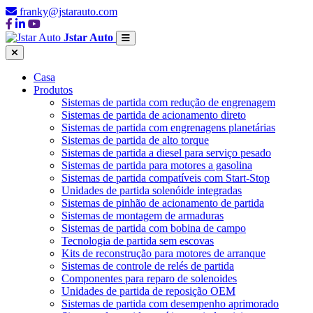
franky@jstarauto.com
Jstar Auto
Casa
Produtos
Sistemas de partida com redução de engrenagem
Sistemas de partida de acionamento direto
Sistemas de partida com engrenagens planetárias
Sistemas de partida de alto torque
Sistemas de partida a diesel para serviço pesado
Sistemas de partida para motores a gasolina
Sistemas de partida compatíveis com Start-Stop
Unidades de partida solenóide integradas
Sistemas de pinhão de acionamento de partida
Sistemas de montagem de armaduras
Sistemas de partida com bobina de campo
Tecnologia de partida sem escovas
Kits de reconstrução para motores de arranque
Sistemas de controle de relés de partida
Componentes para reparo de solenoides
Unidades de partida de reposição OEM
Sistemas de partida com desempenho aprimorado