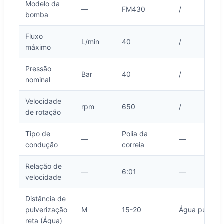
Modelo da
—
FM430
/
bomba
Fluxo
L/min
40
/
máximo
Pressão
Bar
40
/
nominal
Velocidade
rpm
650
/
de rotação
Tipo de
Polia da
—
—
condução
correia
Relação de
—
6:01
—
velocidade
Distância de
pulverização
M
15-20
Água pura
reta (Água)