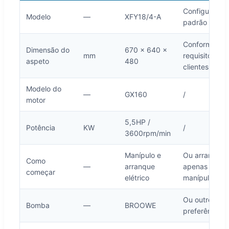
Configuração
Modelo
—
XFY18/4-A
padrão
Conforme
Dimensão do
670 × 640 ×
mm
requisito dos
aspeto
480
clientes
Modelo do
—
GX160
/
motor
5,5HP /
Potência
KW
/
3600rpm/min
Manípulo e
Ou arranque
Como
—
arranque
apenas por
começar
elétrico
manípulo
Ou outro de
Bomba
—
BROOWE
preferência