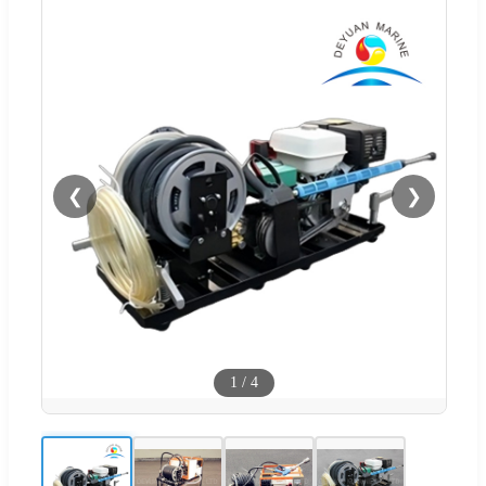
❮
❯
1
/
4