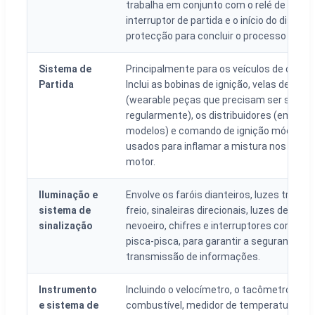
trabalha em conjunto com o relé de partid
interruptor de partida e o início do disposi
protecção para concluir o processo de par
Sistema de
Principalmente para os veículos de combu
Partida
Inclui as bobinas de ignição, velas de igni
(wearable peças que precisam ser substi
regularmente), os distribuidores (em algu
modelos) e comando de ignição módulos,
usados para inflamar a mistura nos cilind
motor.
Iluminação e
Envolve os faróis dianteiros, luzes traseir
sistema de
freio, sinaleiras direcionais, luzes de mar
sinalização
nevoeiro, chifres e interruptores corresp
pisca-pisca, para garantir a segurança d
transmissão de informações.
Instrumento
Incluindo o velocímetro, o tacômetro, med
e sistema de
combustível, medidor de temperatura, o