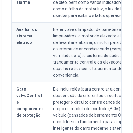
alarme
de óleo, bem como vários indicadores de f
como a falha do motor luz, a luz da bateri
usados para exibir o status operacional.
Auxiliar do
Ele envolve o limpador de pára-brisa e do
sistema
limpa-vidros, o motor de elevador eléctric
elétrico
de levantar e abaixar, o motor para bancos
o sistema de ar condicionado (compresso
ventilador, etc), o sistema de áudio, o si
trancamento central e os elevadores eléc
espelho retrovisor, etc, aumentando o co
conveniência.
Gate
Ele inclui relés (para controlar a conexão e
valveControl
desconexão de diferentes circuitos), fusí
e
proteger o circuito contra danos de sobre
componentes
corpo do módulo de controle (BCM) e a re
de proteção
veículo (cansados de barramento CAN), q
constituem o fundamento para a operaç
inteligente do carro moderno sistema elét