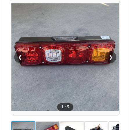
❮
❯
1
/
5