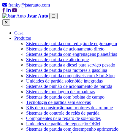
franky@jstarauto.com
Jstar Auto
Casa
Produtos
Sistemas de partida com redução de engrenagem
Sistemas de partida de acionamento direto
Sistemas de partida com engrenagens planetárias
Sistemas de partida de alto torque
Sistemas de partida a diesel para serviço pesado
Sistemas de partida para motores a gasolina
Sistemas de partida compatíveis com Start-Stop
Unidades de partida solenóide integradas
Sistemas de pinhão de acionamento de partida
Sistemas de montagem de armaduras
Sistemas de partida com bobina de campo
Tecnologia de partida sem escovas
Kits de reconstrução para motores de arranque
Sistemas de controle de relés de partida
Componentes para reparo de solenoides
Unidades de partida de reposição OEM
Sistemas de partida com desempenho aprimorado