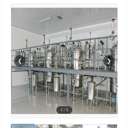
❮
❯
1
/
5