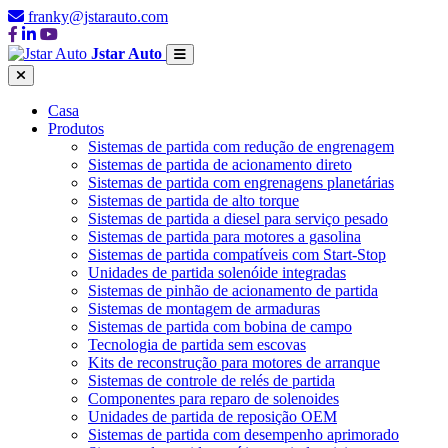
franky@jstarauto.com
Jstar Auto
Casa
Produtos
Sistemas de partida com redução de engrenagem
Sistemas de partida de acionamento direto
Sistemas de partida com engrenagens planetárias
Sistemas de partida de alto torque
Sistemas de partida a diesel para serviço pesado
Sistemas de partida para motores a gasolina
Sistemas de partida compatíveis com Start-Stop
Unidades de partida solenóide integradas
Sistemas de pinhão de acionamento de partida
Sistemas de montagem de armaduras
Sistemas de partida com bobina de campo
Tecnologia de partida sem escovas
Kits de reconstrução para motores de arranque
Sistemas de controle de relés de partida
Componentes para reparo de solenoides
Unidades de partida de reposição OEM
Sistemas de partida com desempenho aprimorado