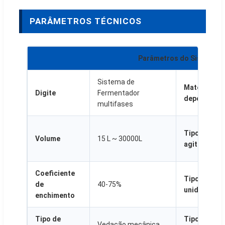
PARÂMETROS TÉCNICOS
Parâmetros do Sistema
Sistema de
Material do
Digite
Fermentador
depósito
multifases
Tipo de
Volume
15 L ~ 30000L
agitação
Coeficiente
Tipo de
de
40-75%
unidade
enchimento
Tipo de
Tipo de
Vedação mecânica