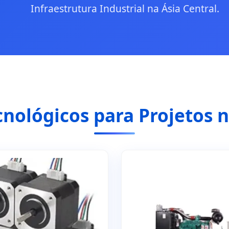
Infraestrutura Industrial na Ásia Central.
nológicos para Projetos 