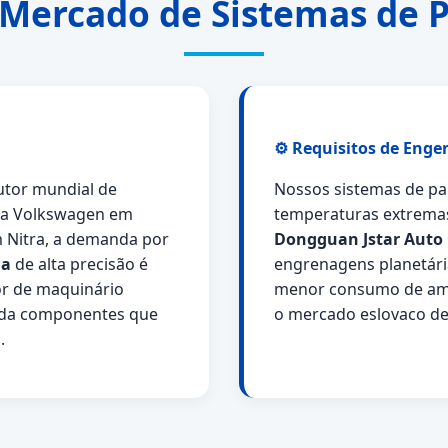
 Mercado de Sistemas de P
⚙️ Requisitos de Engen
utor mundial de
Nossos sistemas de pa
 da Volkswagen em
temperaturas extremas
em Nitra, a demanda por
Dongguan Jstar Auto C
na
de alta precisão é
engrenagens planetári
or de maquinário
menor consumo de ampe
nda componentes que
o mercado eslovaco de
.