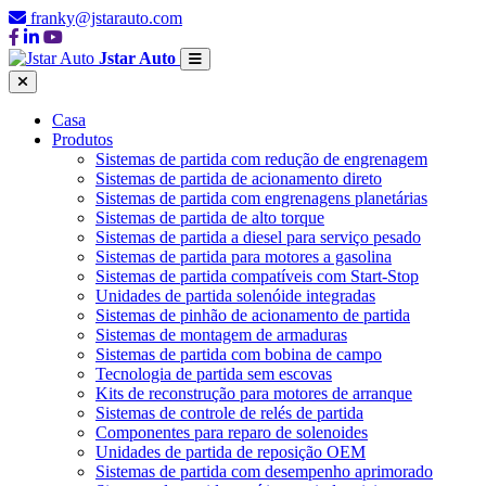
franky@jstarauto.com
Jstar Auto
Casa
Produtos
Sistemas de partida com redução de engrenagem
Sistemas de partida de acionamento direto
Sistemas de partida com engrenagens planetárias
Sistemas de partida de alto torque
Sistemas de partida a diesel para serviço pesado
Sistemas de partida para motores a gasolina
Sistemas de partida compatíveis com Start-Stop
Unidades de partida solenóide integradas
Sistemas de pinhão de acionamento de partida
Sistemas de montagem de armaduras
Sistemas de partida com bobina de campo
Tecnologia de partida sem escovas
Kits de reconstrução para motores de arranque
Sistemas de controle de relés de partida
Componentes para reparo de solenoides
Unidades de partida de reposição OEM
Sistemas de partida com desempenho aprimorado