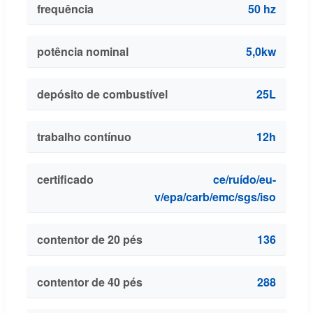
frequência
50 hz
potência nominal
5,0kw
depósito de combustível
25L
trabalho contínuo
12h
certificado
ce/ruído/eu-
v/epa/carb/emc/sgs/iso
contentor de 20 pés
136
contentor de 40 pés
288