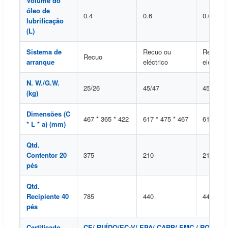
Volume do
óleo de
0.4
0.6
0.6
lubrificação
(L)
Sistema de
Recuo ou
Recuo o
Recuo
arranque
eléctrico
eléctrico
N. W./G.W.
25/26
45/47
45/47
(kg)
Dimensões (C
467 * 365 * 422
617 * 475 * 467
617 * 47
* L * a) (mm)
Qtd.
Contentor 20
375
210
210
pés
Qtd.
Recipiente 40
785
440
440
pés
Certificado
CE/ RUÍDO/EC-V/ EPA/ CARB/ EMC / ROHS