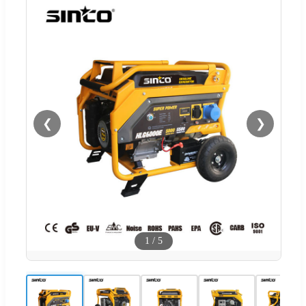
❮
❯
1
/
5