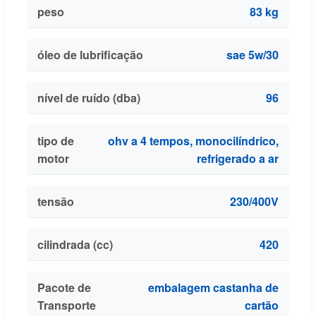
peso
83 kg
óleo de lubrificação
sae 5w/30
nível de ruído (dba)
96
tipo de
ohv a 4 tempos, monocilíndrico,
motor
refrigerado a ar
tensão
230/400V
cilindrada (cc)
420
Pacote de
embalagem castanha de
Transporte
cartão