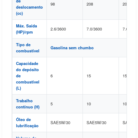
de
98
208
208
deslocamento
(cc)
Máx. Saída
2.6/3600
7.0/3600
7.0/3600
(HP)/rpm
Tipo de
Gasolina sem chumbo
combustível
Capacidade
do depósito
de
6
15
15
combustível
(L)
Trabalho
5
10
10
contínuo (H)
Óleo de
SAE5W/30
SAE5W/30
SAE5W/
lubrificação