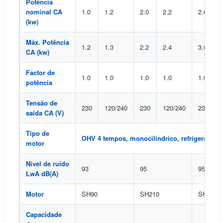
Potência
nominal CA
1.0
1.2
2.0
2.2
2.6
(kw)
Máx. Potência
1.2
1.3
2.2
2.4
3.0
CA (kw)
Factor de
1.0
1.0
1.0
1.0
1.0
potência
Tensão de
230
120/240
230
120/240
230
saída CA (V)
Tipo de
OHV 4 tempos, monocilíndrico, refrigerado a 
motor
Nível de ruído
93
95
95
LwA dB(A)
Motor
SH90
SH210
SH210
Capacidade