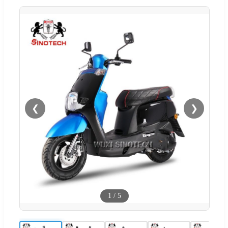
❮
❯
1
/
5