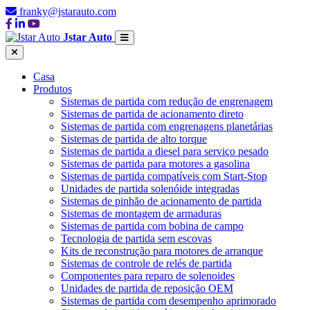
franky@jstarauto.com
Jstar Auto
Casa
Produtos
Sistemas de partida com redução de engrenagem
Sistemas de partida de acionamento direto
Sistemas de partida com engrenagens planetárias
Sistemas de partida de alto torque
Sistemas de partida a diesel para serviço pesado
Sistemas de partida para motores a gasolina
Sistemas de partida compatíveis com Start-Stop
Unidades de partida solenóide integradas
Sistemas de pinhão de acionamento de partida
Sistemas de montagem de armaduras
Sistemas de partida com bobina de campo
Tecnologia de partida sem escovas
Kits de reconstrução para motores de arranque
Sistemas de controle de relés de partida
Componentes para reparo de solenoides
Unidades de partida de reposição OEM
Sistemas de partida com desempenho aprimorado