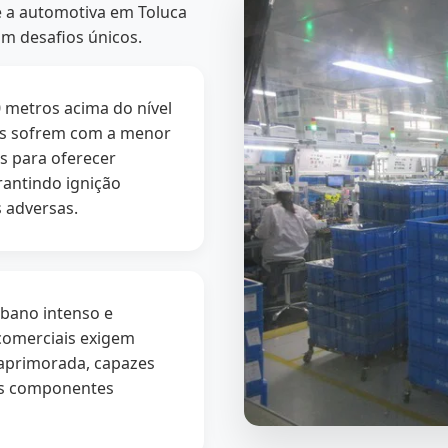
de a automotiva em Toluca
am desafios únicos.
 metros acima do nível
es sofrem com a menor
s para oferecer
rantindo ignição
 adversas.
bano intenso e
 comerciais exigem
aprimorada, capazes
 os componentes