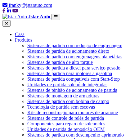
franky@jstarauto.com
Jstar Auto
Casa
Produtos
Sistemas de partida com redução de engrenagem
Sistemas de partida de acionamento direto
Sistemas de partida com engrenagens planetárias
Sistemas de partida de alto torque
Sistemas de partida a diesel para serviço pesado
Sistemas de partida para motores a gasolina
Sistemas de partida compatíveis com Start-Stop
Unidades de partida solenóide integradas
Sistemas de pinhão de acionamento de partida
Sistemas de montagem de armaduras
Sistemas de partida com bobina de campo
Tecnologia de partida sem escovas
Kits de reconstrução para motores de arranque
Sistemas de controle de relés de partida
Componentes para reparo de solenoides
Unidades de partida de reposição OEM
Sistemas de partida com desempenho aprimorado