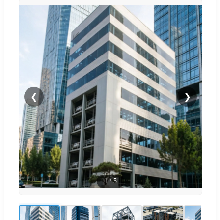
❮
❯
1
/
5