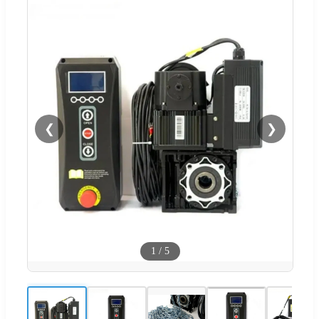
❮
❯
1
/
5