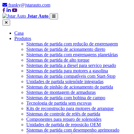
franky@jstarauto.com
Jstar Auto
Casa
Produtos
Sistemas de partida com redução de engrenagem
Sistemas de partida de acionamento direto
Sistemas de partida com engrenagens planetárias
Sistemas de partida de alto torque
Sistemas de partida a diesel para serviço pesado
Sistemas de partida para motores a gasolina
Sistemas de partida compatíveis com Start-Stop
Unidades de partida solenóide integradas
Sistemas de pinhão de acionamento de partida
Sistemas de montagem de armaduras
Sistemas de partida com bobina de campo
Tecnologia de partida sem escovas
Kits de reconstrução para motores de arranque
Sistemas de controle de relés de partida
Componentes para reparo de solenoides
Unidades de partida de reposição OEM
Sistemas de partida com desempenho aprimorado