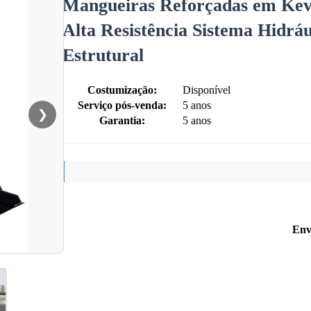
Mangueiras Reforçadas em Kevl
Alta Resistência Sistema Hidrá
Estrutural
Costumização:
Disponível
Serviço pós-venda:
5 anos
❯
Garantia:
5 anos
Env