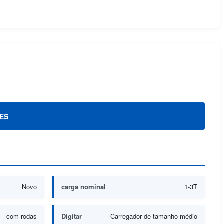
ES
Novo
carga nominal
1-3T
com rodas
Digitar
Carregador de tamanho médio