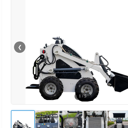
❮
1
/
5