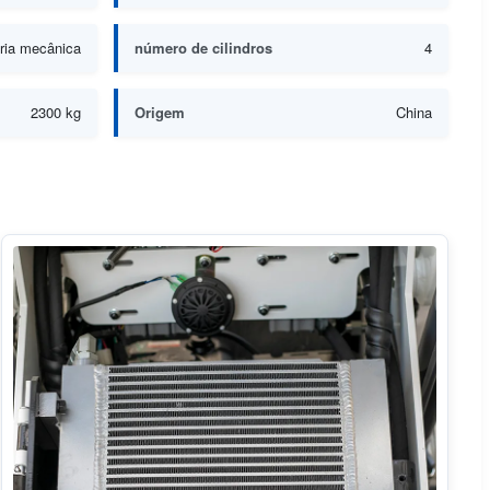
ria mecânica
número de cilindros
4
2300 kg
Origem
China