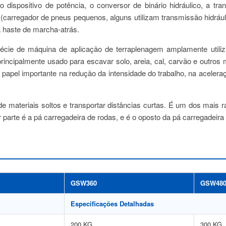
o dispositivo de potência, o conversor de binário hidráulico, a t
arregador de pneus pequenos, alguns utilizam transmissão hidráuli
a haste de marcha-atrás.
cie de máquina de aplicação de terraplenagem amplamente utiliza
é principalmente usado para escavar solo, areia, cal, carvão e outro
pel importante na redução da intensidade do trabalho, na aceleraç
a de materiais soltos e transportar distâncias curtas. É um dos mai
rte é a pá carregadeira de rodas, e é o oposto da pá carregadeira 
GSW360
GSW48
Especificações Detalhadas
200 KG
300 KG