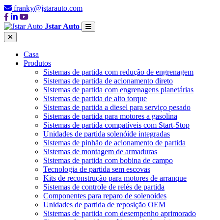
franky@jstarauto.com
Jstar Auto
Casa
Produtos
Sistemas de partida com redução de engrenagem
Sistemas de partida de acionamento direto
Sistemas de partida com engrenagens planetárias
Sistemas de partida de alto torque
Sistemas de partida a diesel para serviço pesado
Sistemas de partida para motores a gasolina
Sistemas de partida compatíveis com Start-Stop
Unidades de partida solenóide integradas
Sistemas de pinhão de acionamento de partida
Sistemas de montagem de armaduras
Sistemas de partida com bobina de campo
Tecnologia de partida sem escovas
Kits de reconstrução para motores de arranque
Sistemas de controle de relés de partida
Componentes para reparo de solenoides
Unidades de partida de reposição OEM
Sistemas de partida com desempenho aprimorado