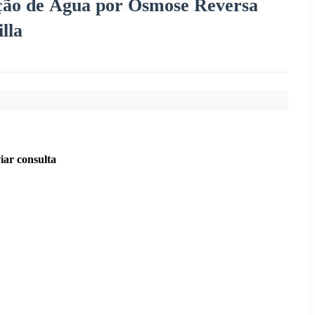
ação de Água por Osmose Reversa
lla
iar consulta