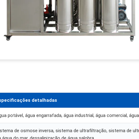
specificações detalhadas
gua potável, água engarrafada, água industrial, água comercial, águ
istema de osmose inversa, sistema de ultrafiltração, sistema de ultr
a água do mar, dessalinização de água salobra