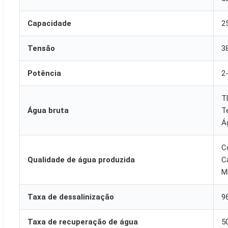
Capacidade
2
Tensão
3
Potência
2
T
Água bruta
T
Á
C
Qualidade de água produzida
C
M
Taxa de dessalinização
9
Taxa de recuperação de água
5