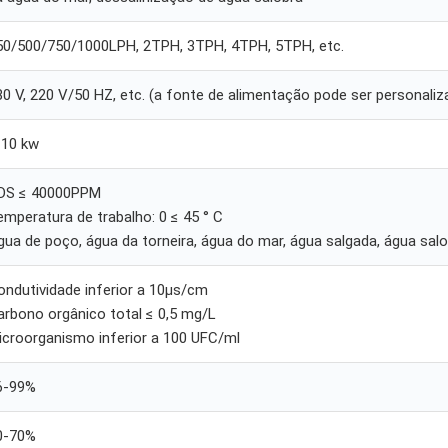
50/500/750/1000LPH, 2TPH, 3TPH, 4TPH, 5TPH, etc.
80 V, 220 V/50 HZ, etc. (a fonte de alimentação pode ser personaliz
-10 kw
DS ≤ 40000PPM
emperatura de trabalho: 0 ≤ 45 ° C
gua de poço, água da torneira, água do mar, água salgada, água sal
ondutividade inferior a 10μs/cm
arbono orgânico total ≤ 0,5 mg/L
icroorganismo inferior a 100 UFC/ml
6-99%
0-70%