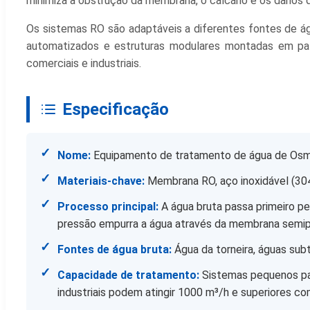
minimiza a obstrução da membrana, o calcário e os danos 
Os sistemas RO são adaptáveis a diferentes fontes de ág
automatizados e estruturas modulares montadas em pat
comerciais e industriais.
Especificação
✓
Nome:
Equipamento de tratamento de água de Osm
✓
Materiais-chave:
Membrana RO, aço inoxidável (304
✓
Processo principal:
A água bruta passa primeiro pe
pressão empurra a água através da membrana semiper
✓
Fontes de água bruta:
Água da torneira, águas subte
✓
Capacidade de tratamento:
Sistemas pequenos par
industriais podem atingir 1000 m³/h e superiores c