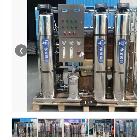
❮
1
/
5