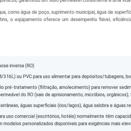
químicos, garantindo um fluxo permeável consistente e uma vida
ua, como água de poço, suprimento municipal, água de superfí
ins, o equipamento oferece um desempenho fiável, eficiênc
ose inversa (RO)
/316L) ou PVC para uso alimentar para depósitos/tubagens, bomb
lo pré-tratamento (filtração, amolecimento) para remover sedi
meável do RO (sais de aprisionamento, micróbios, orgânicos); fi
rrâneas, águas superficiais (rios/lagos), água salobra e águas res
a uso comercial (escritórios, hotéis) normalmente têm capacid
om modelos personalizados disponíveis para exigências mais elev