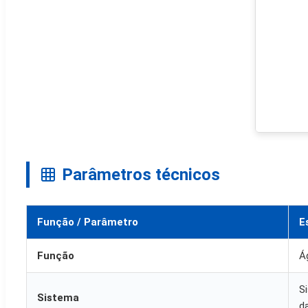
Parâmetros técnicos
Função / Parâmetro
E
Função
Á
S
Sistema
d