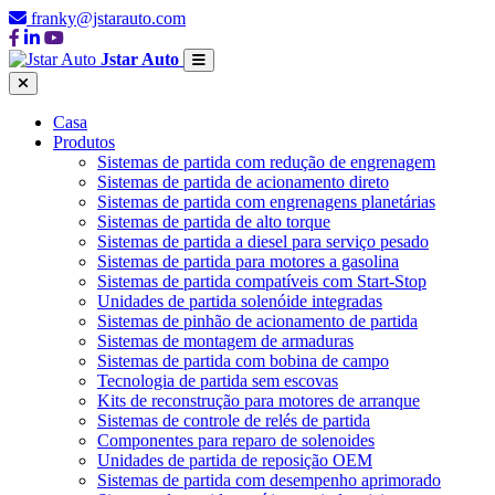
franky@jstarauto.com
Jstar Auto
Casa
Produtos
Sistemas de partida com redução de engrenagem
Sistemas de partida de acionamento direto
Sistemas de partida com engrenagens planetárias
Sistemas de partida de alto torque
Sistemas de partida a diesel para serviço pesado
Sistemas de partida para motores a gasolina
Sistemas de partida compatíveis com Start-Stop
Unidades de partida solenóide integradas
Sistemas de pinhão de acionamento de partida
Sistemas de montagem de armaduras
Sistemas de partida com bobina de campo
Tecnologia de partida sem escovas
Kits de reconstrução para motores de arranque
Sistemas de controle de relés de partida
Componentes para reparo de solenoides
Unidades de partida de reposição OEM
Sistemas de partida com desempenho aprimorado