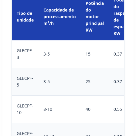
Potência
do
Capacidade de
do
Tipo de
raspador
processamento
motor
unidade
de
m³/h
principal
espuma
KW
KW
GLECPF-
3-5
15
0.37
3
GLECPF-
3-5
25
0.37
5
GLECPF-
8-10
40
0.55
10
GLECPF-