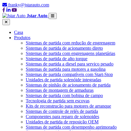
franky@jstarauto.com
Jstar Auto
Casa
Produtos
Sistemas de partida com redução de engrenagem
Sistemas de partida de acionamento direto
Sistemas de partida com engrenagens planetárias
Sistemas de partida de alto torque
Sistemas de partida a diesel para serviço pesado
Sistemas de partida para motores a gasolina
Sistemas de partida compatíveis com Start-Stop
Unidades de partida solenóide integradas
Sistemas de pinhão de acionamento de partida
Sistemas de montagem de armaduras
Sistemas de partida com bobina de campo
Tecnologia de partida sem escovas
Kits de reconstrução para motores de arranque
Sistemas de controle de relés de partida
Componentes para reparo de solenoides
Unidades de partida de reposição OEM
Sistemas de partida com desempenho aprimorado