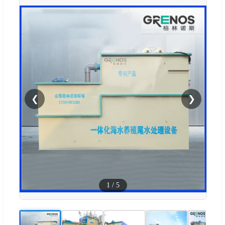
❮
❯
1
/
5