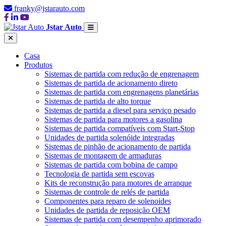
franky@jstarauto.com
Jstar Auto
Casa
Produtos
Sistemas de partida com redução de engrenagem
Sistemas de partida de acionamento direto
Sistemas de partida com engrenagens planetárias
Sistemas de partida de alto torque
Sistemas de partida a diesel para serviço pesado
Sistemas de partida para motores a gasolina
Sistemas de partida compatíveis com Start-Stop
Unidades de partida solenóide integradas
Sistemas de pinhão de acionamento de partida
Sistemas de montagem de armaduras
Sistemas de partida com bobina de campo
Tecnologia de partida sem escovas
Kits de reconstrução para motores de arranque
Sistemas de controle de relés de partida
Componentes para reparo de solenoides
Unidades de partida de reposição OEM
Sistemas de partida com desempenho aprimorado