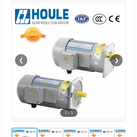
❮
❯
1
/
5